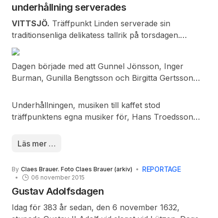
vinterdvalan börjar. När lufttemperaturen börjar bli
underhållning serverades
15 °C, kommer igelkotten att vakna igen.
VITTSJÖ.
Träffpunkt Linden serverade sin
traditionsenliga delikatess tallrik på torsdagen.
Glädjande var att det kom så många gäster, cirka 45
personer.
Dagen började med att Gunnel Jönsson, Inger
Burman, Gunilla Bengtsson och Birgitta Gertsson
dukade borden. Upplägget av maten på tallrikarna
stod de också för och det blev som bilderna visar
Underhållningen, musiken till kaffet stod
mycket inbjudande. Maten smakade utsökt och
träffpunktens egna musiker för, Hans Troedsson
stämningen var på topp.
och Nils Wendt. Inger Burman tillsammans med Sten
Thelander och Kjell Uno Ögren ledde allsången. Det
Läs mer …
blev en mycket uppskattad torsdagseftermiddag.
REPORTAGE
By
Claes Brauer. Foto Claes Brauer (arkiv)
06 november 2015
Gustav Adolfsdagen
Idag för 383 år sedan, den 6 november 1632,