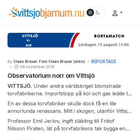
REPORTAGE
By
Claes Brauer. Foto Claes Brauer (arkiv)
08 november 2015
Observatorium norr om Vittsjö
VITTSJÖ.
Under andra världskriget blomstrade
torvfabrikerna. Importstopp på kol och gas ledde till
brist på bränsle och då blev torven aktuell som
En av dessa torvfabriker skulle dock få en lite
billigt och lättillgängligt bränsle. Kriget tog slut och
annorlunda renässans. Mitt i skogen, utanför Vittsjö,
då kunde man åter uppta importen av kl och gas.
mellan Skåne och Småland låg en av dessa. När
Professor Emil Jerlov, ingift släkting till Fritiof
Därmed övergavs många torvfabriker i Sverige.
professor Emil Jerlov letade plats för att utöva sin
Nilsson Piraten, lät på torvfabrikens tak bygga en
hobby, astronomi fann han här lämpliga lokaler.
svängbar kupol. I denna installerades ett 10 tums