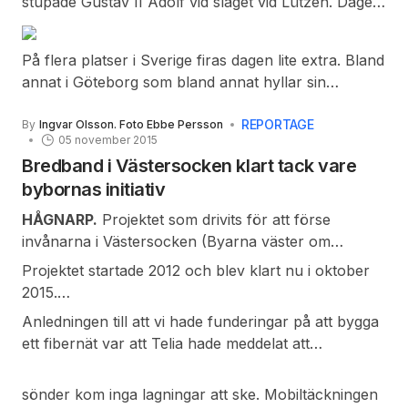
stupade Gustav II Adolf vid slaget vid Lützen. Dagen
som har firats sedan början av 1800-talet är allmän
flaggdag i Sverige.
På flera platser i Sverige firas dagen lite extra. Bland
annat i Göteborg som bland annat hyllar sin
grundare med att äta Gustav Adolfbakelser. I
Uppsala firar studenterna minnet av Gustav Adolfs
REPORTAGE
By
Ingvar Olsson. Foto Ebbe Persson
05 november 2015
och hans mycket generösa gåva till Universitetet.
Bredband i Västersocken klart tack vare
Även på en del gymnasieskolor och grundskolor i
bybornas initiativ
Sverige firas dagen. På Lundsbergs skola i Värmland
firas minnet av kungen på Gustav Adolfsdagen
HÅGNARP.
Projektet som drivits för att förse
genom att en pjäs spelar upp Slaget vid Lützen.
invånarna i Västersocken (Byarna väster om
Dagen firas även i Finland under namnet Svenska
Bjärnum) med ett fibernät har nu färdigställts.
Projektet startade 2012 och blev klart nu i oktober
dagen.
2015.
Med Hågnarp som utgångspunkt för nätet har vi ett
Anledningen till att vi hade funderingar på att bygga
fibernät som sträcker sig till Bjärnum (Åkarp), Mala
ett fibernät var att Telia hade meddelat att
(Myreholm), Hörja (Hillarps kvarn), Röke (Önnarp)
telestationen i Hågnarp skulle läggas ner och
och Vittsjö (Kvidala och Porrarp).
efterhand som kopparnätet gick
sönder kom inga lagningar att ske. Mobiltäckningen