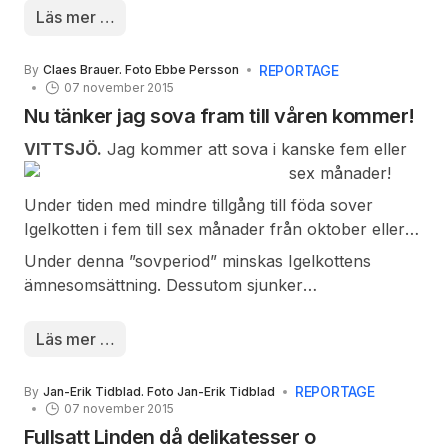
Byggnaden låg isolerad, den dyrbara utrustningen
newtonreflektor- teleskop och övrig utrustning för
Läs mer …
skulle därmed vara skyddad. Ännu viktigare var att
stjärnskådande. Sedan var det bara att börja njuta
platsen låg långt från stadens ljus som störde
av himlavalvets oändlighet.
REPORTAGE
By
Claes Brauer. Foto Ebbe Persson
observationerna av natthimlen. Dessutom är platsen
07 november 2015
omgiven av kristallklar luft.
Nu tänker jag sova fram till våren kommer!
VITTSJÖ.
Jag kommer att sova i kanske fem eller
sex månader!
Under tiden med mindre tillgång till föda sover
Igelkotten i fem till sex månader från oktober eller
november fram till april. Platsen är ofta i ett skyddat
Under denna ”sovperiod” minskas Igelkottens
”klotformigt" bo eller i högar av kvistar och löv.
ämnesomsättning. Dessutom sjunker
kroppstemperaturen från cirka 36 till 8 °C!
Andningsfrekvensen ligger vid en till två gånger per
Läs mer …
minut och hjärtat slår ungefär fem gånger per
minut. Under vinterdvalan förlorar igelkotten mellan
REPORTAGE
By
Jan-Erik Tidblad. Foto Jan-Erik Tidblad
17 och 26 procent av sin vikt. För att överleva
07 november 2015
vintern måste djuret väga minst 500 gram innan
Fullsatt Linden då delikatesser o