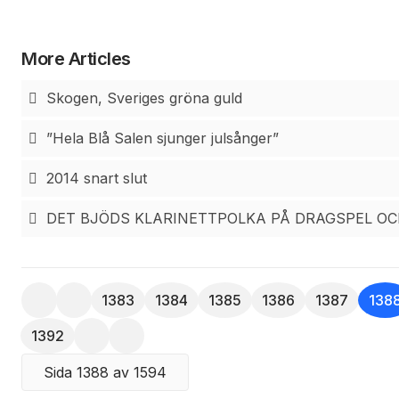
gemensam satsning runt om i landets alla butiker.
eftersom ljuset fanns nästan hela dygnet. Fram på dage
Nappströmmen, resans clou, att få se denna fjord med h
More Articles
med fjolårs nederbörd, överträffade det mesta.
Skogen, Sveriges gröna guld
”Hela Blå Salen sjunger julsånger”
2014 snart slut
DET BJÖDS KLARINETTPOLKA PÅ DRAGSPEL OCH
1383
1384
1385
1386
1387
138
1392
Sida 1388 av 1594