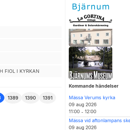
n nådde vi stugan vid
öga fjäll, delvis snöklädda
 FIOL I KYRKAN
Kommande händelser
Mässa Verums kyrka
8
1389
1390
1391
09 aug 2026
11:00
12:00
-
Mässa vid aftonlampans ske
09 aug 2026