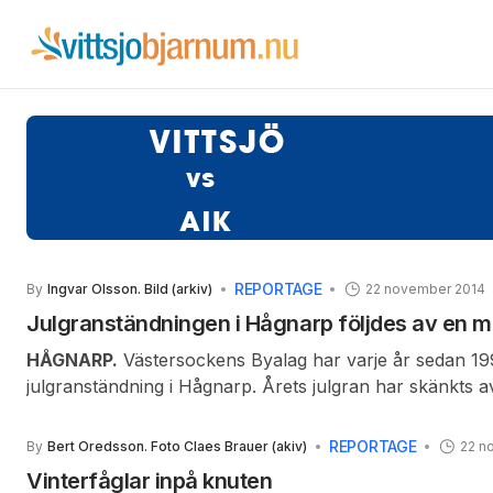
REPORTAGE
By
Ingvar Olsson. Bild (arkiv)
22 november 2014
Julgranständningen i Hågnarp följdes av en 
HÅGNARP.
Västersockens Byalag har varje år sedan 19
julgranständning i Hågnarp. Årets julgran har skänkts 
Äran att få hålla talet till granen gick i år till Bertil
Månsson, som på ett medryckande och förtjänstfullt sätt
REPORTAGE
By
Bert Oredsson. Foto Claes Brauer (akiv)
22 n
varefter ljusslingan i julgranen tändes. Tore Axelsson f
Vinterfåglar inpå knuten
allsången och det framfördes ett antal julsånger.