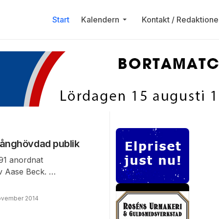
Start
Kalendern
Kontakt / Redaktione
månghövdad publik
91 anordnat
av Aase Beck.
 utförde sitt uppdrag,
ovember 2014
ick med hjälp av en kör igång