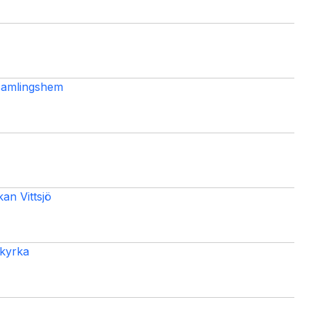
samlingshem
n Vittsjö
 kyrka