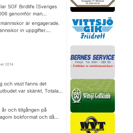
ar SOF Birdlife (Sveriges
orentz serverade varm
n 2006 genomför man
åda den fina julgranen.
et sista helgen i januari,
 Västersockens Byalag
a människor är engagerade.
g.
niskor in uppgifter.
när vi hjälper dem med mat.
r nyfikenhet och vi vill
er 2014
ng och visst fanns det
 utbudet var skänkt. Totala
Stanley Thuvesson berättar
 år och tillgången på
i lagom bokformat och då
 är innehavare till ett
ikter. Bland annat blev det