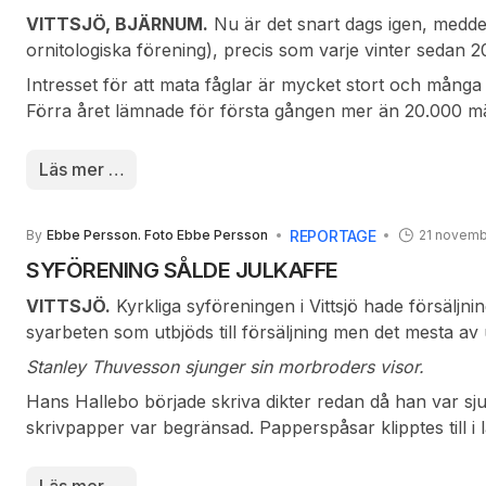
VITTSJÖ, BJÄRNUM.
Nu är det snart dags igen, meddel
Byalaget under ledning av Mats Åkesson och Anders L
ornitologiska förening), precis som varje vinter seda
glögg och pepparkakor till alla som kommit för att besk
kampanjen ”Vinterfåglar inpå knuten”.
Som vanligt är d
Ett som vanligt trevligt arrangemang som anordnats av
Intresset för att mata fåglar är mycket stort och mång
från fredag 23 till måndag 26 januari som är räkningshel
Förra året lämnade för första gången mer än 20.000 män
Fåglarna blir bättre förberedda för häckningssäsongen 
Dessutom är de mycket trevliga att titta på, de väcker vå
Läs mer …
gärna lära oss mer om fåglarna.
REPORTAGE
By
Ebbe Persson. Foto Ebbe Persson
21 novemb
SYFÖRENING SÅLDE JULKAFFE
VITTSJÖ.
Kyrkliga syföreningen i Vittsjö hade försäljni
syarbeten som utbjöds till försäljning men det mesta av
intäkterna blev 12 000 kronor. Samlingen började med 
Stanley Thuvesson sjunger sin morbroders visor.
om sin morbror Hans Hallebos levnad och verk.
Hans Hallebo började skriva dikter redan då han var sju
skrivpapper var begränsad. Papperspåsar klipptes till 
kom den första boken ut. I två exemplar varav Thuvesson
exemplar. Sammanlagt producerade denne poet 12 000 d
Läs mer …