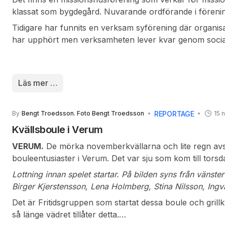
klassat som bygdegård. Nuvarande ordförande i förenin
Hågnarp.
Tidigare har funnits en verksam syförening där organis
har upphört men verksamheten lever kvar genom socia
fikaborden! Även Hillarps juniorförening har varit ver
förenings slöjdalster bidrog till att öka utbudet vid miss
Läs mer …
REPORTAGE
By
Bengt Troedsson. Foto Bengt Troedsson
15 
Kvällsboule i Verum
VERUM.
De mörka novemberkvällarna och lite regn avs
bouleentusiaster i Verum. Det var sju som kom till torsd
Lottning innan spelet startar. På bilden syns från vänster Gösta Nilsson, Sti
Birger Kjerstensson, Lena Holmberg, Stina Nilsson, Ingvar Larsson. Fotograf Bengt
Troedsson
Det är Fritidsgruppen som startat dessa boule och grill
så länge vädret tillåter detta.