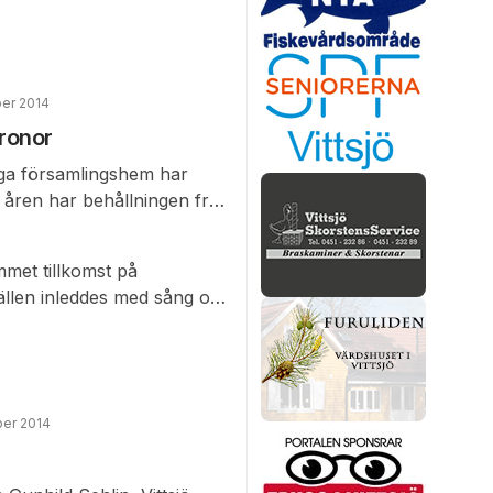
gra matcher innan det var
 detta lottades grupperna
er 2014
ronor
nga församlingshem har
a åren har behållningen från
elt naturligt dras en del
na för kvällen blev nära 17
met tillkomst på
llen inleddes med sång och
t unison psalm.
n Rosén som utropare.
nder hakan.
er 2014