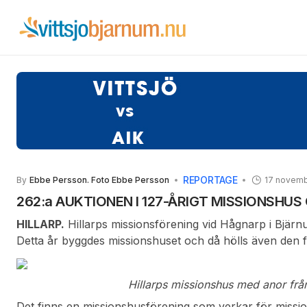
REPORTAGE
By
Ebbe Persson. Foto Ebbe Persson
17 novemb
262:a AUKTIONEN I 127-ÅRIGT MISSIONSHUS
HILLARP.
Hillarps missionsförening vid Hågnarp i Bjärn
Detta år byggdes missionshuset och då hölls även den f
Sedan dess har två missionsförsäljningar hållits varje år
är upp i 262! Verksamheten är ekumenisk då det i tide
Hillarps missionshus med anor frå
Traktatsällskapet (EFS) och BV (Bibeltrogna Vänner) 
verksamheten.
Det finns en missionshusförening som verkar för miss