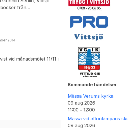
Gunhild Sehlin, Vittsjö
 böcker från
ed
sonliga minnen från
m försök till en muta.
mber 2014
ch väst” men besökarna i
ken! Inga Maj Ottosson
 soppluncherna hade
t vid månadsmötet 11/11 i
lemsföreningen.
ållningen. ”Sonja i våra
rkligen mycket hjärta med.
Kommande händelser
trettiotal. Hon sjöng innan
 och framträdde där redan
Mässa Verums kyrka
09 aug 2026
11:00
12:00
-
Mässa vid aftonlampans ske
09 aug 2026