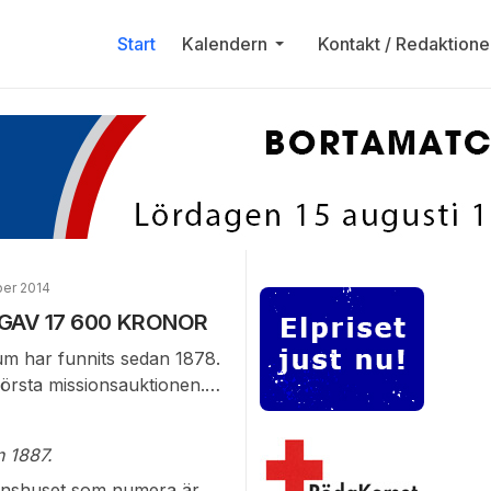
Start
Kalendern
Kontakt / Redaktione
er 2014
 GAV 17 600 KRONOR
um har funnits sedan 1878.
örsta missionsauktionen.
 varför antalet auktioner nu
ns begynnande var
n 1887.
som slog samman
ionshuset som numera är