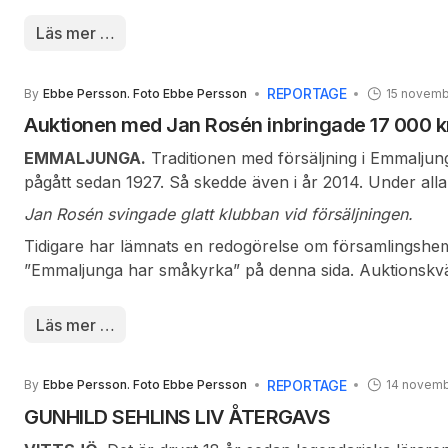
Deltagarna lottades in i två grupper och hann spela nå
dags att grilla medhavd korv och ha lite samkväm. Efter
Läs mer …
om och spelet fortsatte.
REPORTAGE
By
Ebbe Persson. Foto Ebbe Persson
15 novemb
Auktionen med Jan Rosén inbringade 17 000 k
EMMALJUNGA.
Traditionen med försäljning i Emmalju
pågått sedan 1927. Så skedde även i år 2014. Under all
arbetsföreningens auktion tillfallit församlingshemmet. H
Jan Rosén svingade glatt klubban vid försäljningen.
kostnader till byggnaden och med dess skötsel. Intäkter
Tidigare har lämnats en redogörelse om församlingshem
000 kronor
”Emmaljunga har småkyrka” på denna sida. Auktionskvä
musik av församlingens medarbetare Mats och Sam sam
Efter kvällsfika började försäljningen med munvige Ja
Läs mer …
Kvällen till ära hade han även prytt sig med en fluga u
REPORTAGE
By
Ebbe Persson. Foto Ebbe Persson
14 novemb
GUNHILD SEHLINS LIV ÅTERGAVS