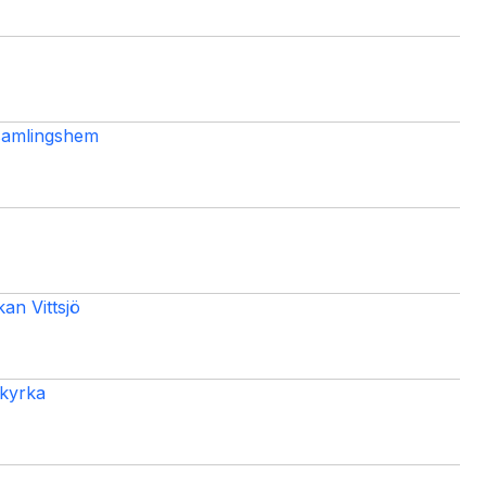
samlingshem
n Vittsjö
 kyrka