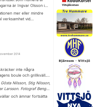
garna är Ingvar Olsson i
ationen mer eller mindre
l verksamhet vid
ksam på platsen och denna
ionsauktionerna.
november 2014
kräcker inte några
agens boule och grillkväll.
g Nilsson,
kvällar och ämnar fortsätta