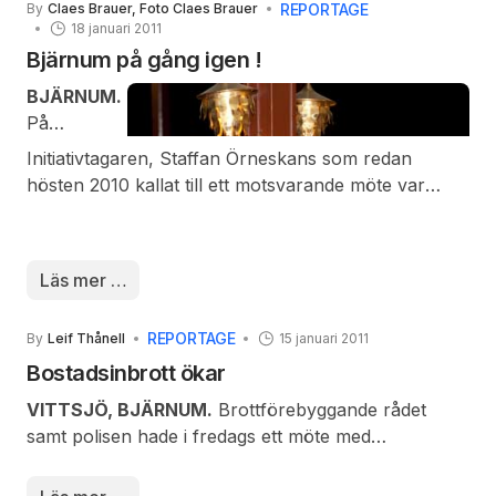
REPORTAGE
By
Claes Brauer, Foto Claes Brauer
övergick man till månadsmöte med inval av 3 nya
18 januari 2011
medlemmar.
Bjärnum på gång igen !
BJÄRNUM.
På
Initiativtagaren, Staffan Örneskans som redan
hösten 2010 kallat till ett motsvarande möte var
också kvällens ordförande. Staffan menar att det
händer väldigt mycket i Bjärnum, men tyvärr ibland
på samma tidpunkt och att detta är olyckligt.
Läs mer …
REPORTAGE
By
Leif Thånell
15 januari 2011
Bostadsinbrott ökar
VITTSJÖ, BJÄRNUM.
Brottförebyggande rådet
samt polisen hade i fredags ett möte med
representanter från företag och övriga som rör sig
tisdagskvällen var ett tiotal föreningar samlade i
runt om i kommunen under framförallt dagtid.
Bjärnums Folkets Park. Syftet för kvällen var främst