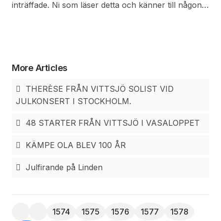
hade från en underlevrantör erhållit sill som legat i
inträffade. Ni som läser detta och känner till någon
felaktigt sammansatt ättikslag.
som fått en dålig Löksillsinäggning be dem att ta
kontakt med Leif Thånell på tel. 0451 - 222 02 alt.
0705 54 36 43 alt.
leif@thanell.nu
så skall vi se till
att alla får en ny burk Löksillsburk.
More Articles
THERÈSE FRÅN VITTSJÖ SOLIST VID
JULKONSERT I STOCKHOLM.
48 STARTER FRÅN VITTSJÖ I VASALOPPET
KÄMPE OLA BLEV 100 ÅR
Julfirande på Linden
1574
1575
1576
1577
1578