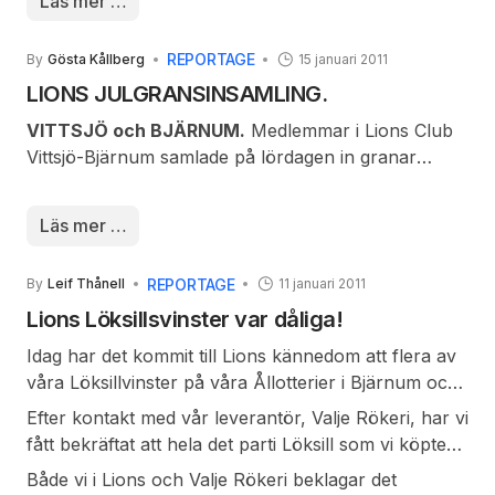
Läs mer …
Styrelsen ur Trygg i Vittsjö var med på mötet. Det
att samordna föreningars aktiviteter/ kalendrar inför
man vill är att fler än poliserna skall kunna se och
det kommande året 2011.
REPORTAGE
By
Gösta Kållberg
15 januari 2011
uppmärksamma avvikande beteende ute i
LIONS JULGRANSINSAMLING.
bostadsområdena. Under 2010 har bostadsinbrotten
ökat i våra delar av kommunen.
VITTSJÖ och BJÄRNUM.
Medlemmar i Lions Club
Vittsjö-Bjärnum samlade på lördagen in granar
genom att ”dammsuga” de båda byarna på utställda
granar - alla försedda med minst en tjuga.
Läs mer …
Granarna förvandlas till bränsle och värmer våra
bostäder. Återvinning är den ena delen av den här
REPORTAGE
By
Leif Thånell
11 januari 2011
goda gärningen. Lions förstärker sin kassa att
fördela bland de olika behov vi strävar efter att
Lions Löksillsvinster var dåliga!
tillgodose. Det är den andra delen av den goda
Idag har det kommit till Lions kännedom att flera av
gärningen. Det blev ett sextiotal insamlade granar,
våra Löksillvinster på våra Ållotterier i Bjärnum och
vilket är något mindre än tidigare år.
Vittsjö under julhelgen inte var ätbara.
Efter kontakt med vår leverantör, Valje Rökeri, har vi
fått bekräftat att hela det parti Löksill som vi köpte
som vinster troligen var av dålig kvalitét. Rökeriet
Både vi i Lions och Valje Rökeri beklagar det