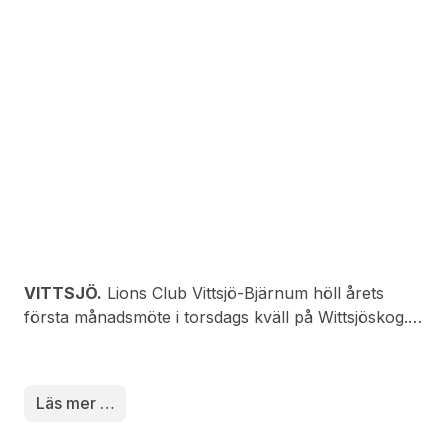
VITTSJÖ.
Lions Club Vittsjö-Bjärnum höll årets
första månadsmöte i torsdags kväll på Wittsjöskog.
Kvällen inleddes med en måltid följd av en
information av Philip Gardemo som berättade om
den verksamhet han bedriver i Excon – en
Läs mer …
verksamhet som går ut på att hjälpa ungdomar bort
från ett liv fyllt av droger och missbruk. Efter det