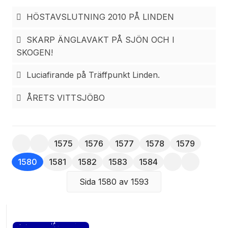
komma. Tillsammans uppskattade Gunnel och jag
att ett hundratal hade uppmärksammat hennes
HÖSTAVSLUTNING 2010 PÅ LINDEN
inbjudan.
SKARP ÄNGLAVAKT PÅ SJÖN OCH I
SKOGEN!
Luciafirande på Träffpunkt Linden.
ÅRETS VITTSJÖBO
1575
1576
1577
1578
1579
1580
1581
1582
1583
1584
Sida 1580 av 1593