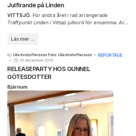
Julfirande på Linden
BILDEN: LES, Lars Erik Svensson från Korsahåla
gläder sig sedan han klarat av 2010 års Vittsjön runt
VITTSJÖ.
För andra året i rad arrangerade
för 36 året i följd.
Träffpunkt Linden i Vittsjö
julbord för ensamma. Alla
som
Läs mer …
REPORTAGE
By
Ulla Kristoffersson Foto: Ulla Kristoffersson
20 december 2010
RELEASEPARTY HOS GUNNEL
GÖTESDOTTER
Bjärnum
annars sitter ensamma på julafton var välkomna till
god mat och trevlig samvaro.
Kerstin Carlström, Kaj Bengtsson och Svea Persson