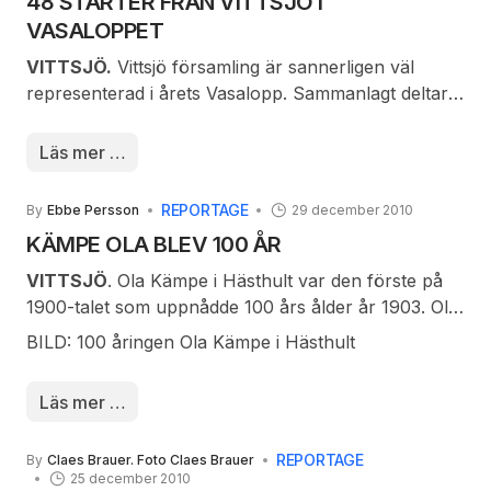
48 STARTER FRÅN VITTSJÖ I
jobbar hon
VASALOPPET
med
ekonomi och
VITTSJÖ.
Vittsjö församling är sannerligen väl
vedproduktion. På lediga stunder sjunger hon och i
representerad i årets Vasalopp.
Sammanlagt deltar
nästa månad blir det Tjejvasan.
Hästhult AIK och
Vittsjö med 48
Läs mer …
Therése Svensson som solist vid Polisförbundets
starter varav
julkonsert i Stockholm
Hästhult
REPORTAGE
By
Ebbe Persson
29 december 2010
representerar
KÄMPE OLA BLEV 100 ÅR
med 32 starter.
Några av de
VITTSJÖ
. Ola Kämpe i Hästhult var den förste på
anmälda deltar i
1900-talet som uppnådde 100 års ålder år 1903. Ola
mer än ett lopp
Kämpe var född i Vejshult men flyttade till Hästhult
BILD: 100 åringen Ola Kämpe i Hästhult
och listan toppas
och där tillbringade han hela sin levnad och han
av Tommy
avled även i Hästhult (torp nr 74 i Torp och
Läs mer …
Johansson som
torpare…) Ola Kämpe var troligen den allra förste i
deltar i Vasaloppet, Öppet Spår samt Kortvasan.
församlingen som uppnådde så hög ålder.
Några gör sin debut i fädernas spår.
REPORTAGE
By
Claes Brauer. Foto Claes Brauer
25 december 2010