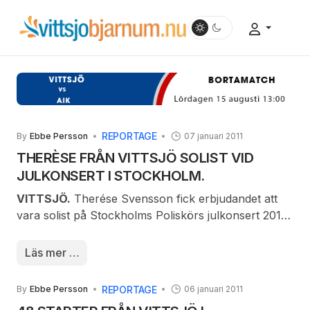
REPORTAGE
By
Ebbe Persson
07 januari 2011
THERÈSE FRÅN VITTSJÖ SOLIST VID
JULKONSERT I STOCKHOLM.
VITTSJÖ.
Therése Svensson fick erbjudandet att
vara solist på Stockholms
Poliskörs julkonsert 2010
och hon
tackade
Läs mer …
givetvis ja till
erbjudandet.
REPORTAGE
By
Ebbe Persson
06 januari 2011
På dagarna