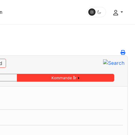
n
d
Kommande år