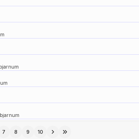
um
objarnum
num
objarnum
Pagination List Limit
7
8
9
10