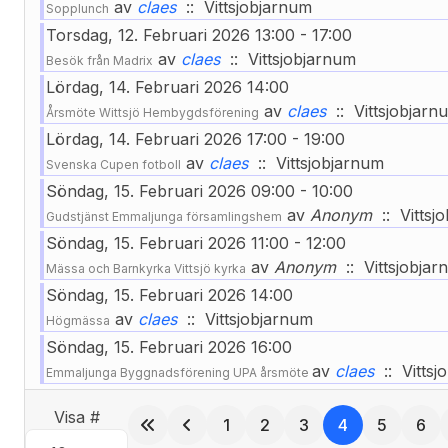
av
claes
:: Vittsjobjarnum
Sopplunch
Torsdag, 12. Februari 2026 13:00 - 17:00
av
claes
:: Vittsjobjarnum
Besök från Madrix
Lördag, 14. Februari 2026 14:00
av
claes
:: Vittsjobjarn
Årsmöte Wittsjö Hembygdsförening
Lördag, 14. Februari 2026 17:00 - 19:00
av
claes
:: Vittsjobjarnum
Svenska Cupen fotboll
Söndag, 15. Februari 2026 09:00 - 10:00
av
Anonym
:: Vittsj
Gudstjänst Emmaljunga församlingshem
Söndag, 15. Februari 2026 11:00 - 12:00
av
Anonym
:: Vittsjobjar
Mässa och Barnkyrka Vittsjö kyrka
Söndag, 15. Februari 2026 14:00
av
claes
:: Vittsjobjarnum
Högmässa
Söndag, 15. Februari 2026 16:00
av
claes
:: Vittsj
Emmaljunga Byggnadsförening UPA årsmöte
Visa #
1
2
3
4
5
6