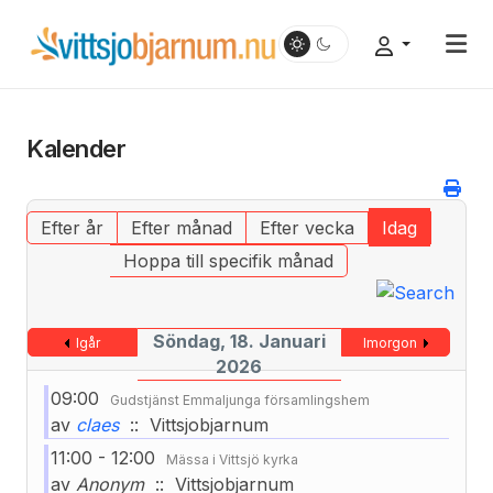
Kalender
Efter år
Efter månad
Efter vecka
Idag
Hoppa till specifik månad
Söndag, 18. Januari
Igår
Imorgon
2026
09:00
Gudstjänst Emmaljunga församlingshem
av
claes
:: Vittsjobjarnum
11:00 - 12:00
Mässa i Vittsjö kyrka
av
Anonym
:: Vittsjobjarnum