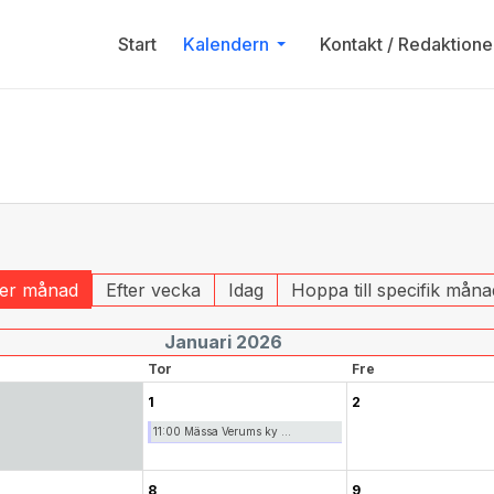
Start
Kalendern
Kontakt / Redaktione
ter månad
Efter vecka
Idag
Hoppa till specifik måna
Januari 2026
Tor
Fre
1
2
11:00 Mässa Verums ky ...
8
9