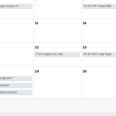
rgonmässa Vit ...
14:00 SPF Vittsjö Mån ...
15
16
22
23
11:50 Sopplunch Vitts ...
14:00 PRO möte freda ...
29
30
smöte MHF
oshowen
eläsningskvä ...