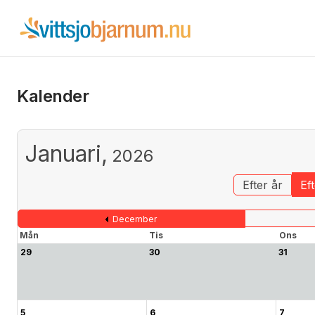
Kalender
Januari,
2026
Efter år
Ef
December
Mån
Tis
Ons
29
30
31
5
6
7