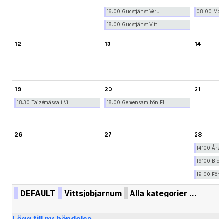
16:00 Gudstjänst Veru ...
08:00 Mo
18:00 Gudstjänst Vitt ...
12
13
14
19
20
21
18:30 Taizémässa i Vi ...
18:00 Gemensam bön EL ...
26
27
28
14:00 År
19:00 Bi
19:00 För
DEFAULT
Vittsjobjarnum
Alla kategorier ...
Lägg till ny händelse