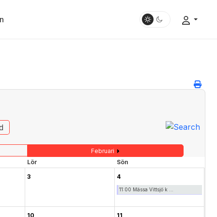
n
d
Februari
Lör
Sön
3
4
11:00 Mässa Vittsjö k ...
10
11