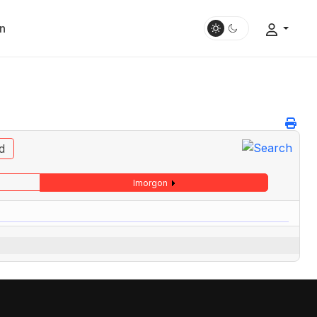
n
d
Imorgon