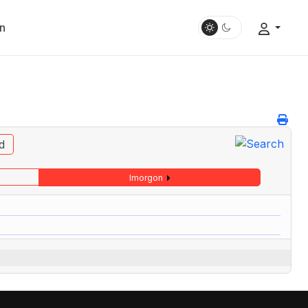
n
d
Imorgon