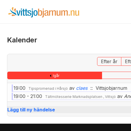
Kalender
Efter år
Ef
Igår
19:00
av
claes
:: Vittsjobjarnum
Tipspromenad i Hårsjö
19:00 - 21:00
av
An
Tältmötesserie Marknadsplatsen , Vittsjö
Lägg till ny händelse