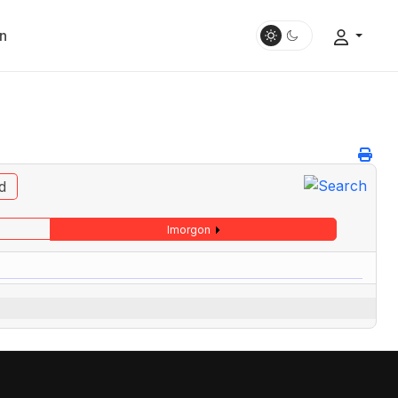
n
d
Imorgon