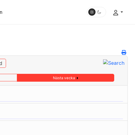
n
d
Nästa vecka