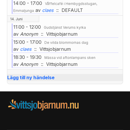
14:00 - 17:00
Våffelcafé i Hembygdsstugan,
av
claes
:: DEFAULT
Emmaljunga
14. Juni
11:00 - 12:00
Gudstjänst Verums kyrka
av
Anonym
:: Vittsjobjarnum
15:00 - 17:00
De vilda blommornas dag
av
claes
:: Vittsjobjarnum
18:30 - 19:30
Mässa vid aftonlampans sken
av
Anonym
:: Vittsjobjarnum
Lägg till ny händelse