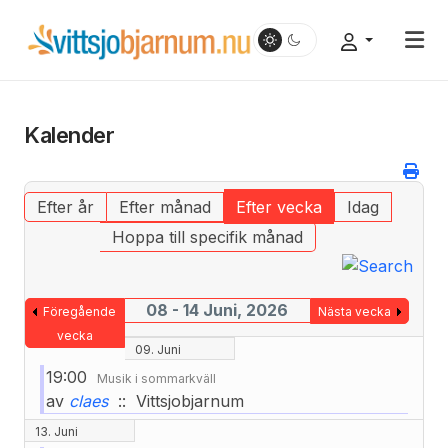
Kalender
Efter år
Efter månad
Efter vecka
Idag
Hoppa till specifik månad
08 - 14 Juni, 2026
Föregående
Nästa vecka
vecka
09. Juni
19:00
Musik i sommarkväll
av
claes
:: Vittsjobjarnum
13. Juni