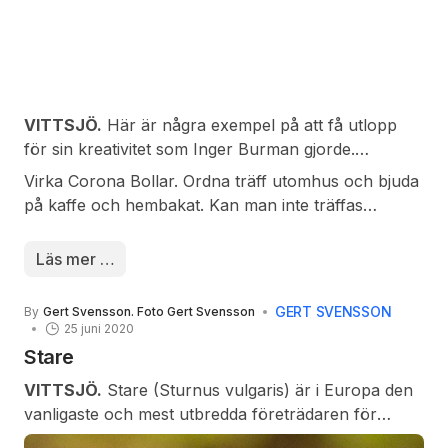
VITTSJÖ.
Här är några exempel på att få utlopp
för sin kreativitet som Inger Burman gjorde.
Virka Corona Bollar. Ordna träff utomhus och bjuda
Baka och bjuda------ överraska någon som kanske
på kaffe och hembakat. Kan man inte träffas
inte bakar själv. Alltid välkommet.
inomhus så får aktiviteterna flyttas ut när det är bra
väder.
Läs mer …
GERT SVENSSON
By
Gert Svensson. Foto Gert Svensson
25 juni 2020
Stare
VITTSJÖ.
Stare (Sturnus vulgaris) är i Europa den
vanligaste och mest utbredda företrädaren för
familjen starar. Staren bygger ett slarvigt bo i en