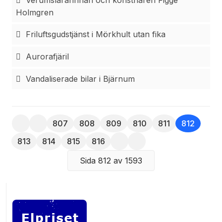
Verumslärarinnan och konstnären Figge
Holmgren
Friluftsgudstjänst i Mörkhult utan fika
Aurorafjäril
Vandaliserade bilar i Bjärnum
807
808
809
810
811
812
813
814
815
816
Sida 812 av 1593