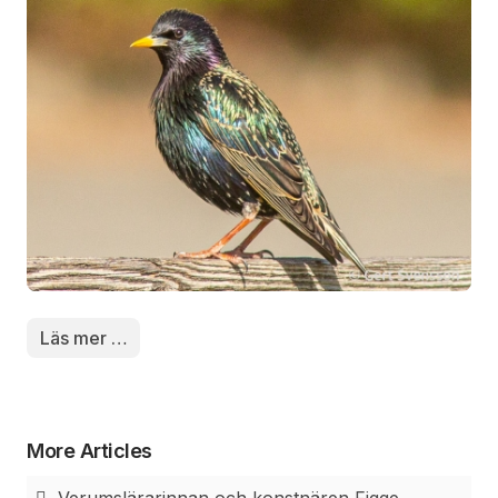
naturlig eller konstgjord håla, och lägger vanligtvis
5–6 ljusblå ägg. Äggen kläcks efter två veckor och
ungarna stannar i boet i ytterligare tre veckor. Arten
är allätare, och lever av en mängd olika
ryggradslösa djur men även frön, frukt och bär.
Läs mer …
More Articles