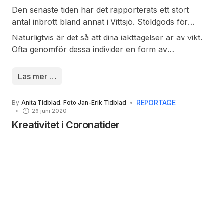
Den senaste tiden har det rapporterats ett stort
antal inbrott bland annat i Vittsjö. Stöldgods för
stora summor har försvunnit. Om det rör sig om
Naturligtvis är det så att dina iakttagelser är av vikt.
organiserade stölder vet polisen inte. En liga
Ofta genomför dessa individer en form av
hemmahörande i Halmstads-trakten är identifierad
rekognosering dagtid. Detta kan ske i olika
och har iakttagits i området.
skepnader. Ibland är det dörrknackning, ibland kan
Läs mer …
det enbart vara en ”vanlig” bil som kör runt i ditt
område. De planerar då ofta nattens ”jobb”. Har du
REPORTAGE
By
Anita Tidblad. Foto Jan-Erik Tidblad
tydligt ”annonserat” att du är bortrest är faran för
26 juni 2020
nattligt besök överhängande.
Kreativitet i Coronatider