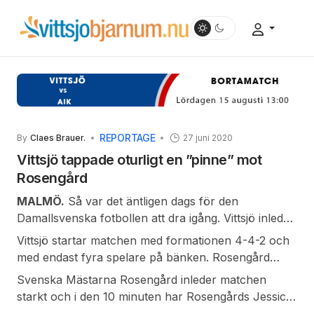
REPORTAGE
By
Claes Brauer.
27 juni 2020
Vittsjö tappade oturligt en ”pinne” mot
Rosengård
MALMÖ.
Så var det äntligen dags för den
Damallsvenska fotbollen att dra igång. Vittsjö inleder
med att på bortaplan möta regerande svenska
Vittsjö startar matchen med formationen 4-4-2 och
Mästarna, Rosengård. På grund av rådande
med endast fyra spelare på bänken. Rosengård
pandemi spelades matchen helt utan publik.
ställer upp med en något mer offensiv
Svenska Mästarna Rosengård inleder matchen
laguppställning 3-5-2 men med hela sju spelare som
starkt och i den 10 minuten har Rosengårds Jessica
avbytare. Det lilla antalet avbytare för Vittsjö är
Samuelsson ett skott strax utanför Vittsjömålet.