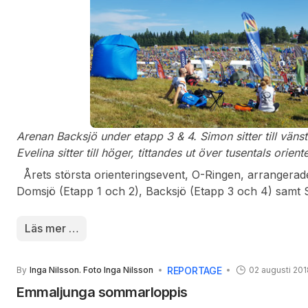
Örnsköldsvik och Höga Kusten på spektakulär orienterin
från kontrollerna, oändliga mängder kala berghällar oc
och vinklar att även den mest koncentrade orienterings
vid blotta anblicken av kartan.
Arenan Backsjö under etapp 3 & 4. Simon sitter till vänst
Evelina sitter till höger, tittandes ut över tusentals orien
sommardagen.
Årets största orienteringsevent, O-Ringen, arrangerad
Domsjö (Etapp 1 och 2), Backsjö (Etapp 3 och 4) samt S
som alla tre starkt präglades av Höga Kustens dramati
Torfinn representerades i år av de fem löparna Bengt 
Läs mer …
(H21), Camilla och Evelina (båda D21), som samtliga tog 
respektive klass.
REPORTAGE
By
Inga Nilsson. Foto Inga Nilsson
02 augusti 20
Emmaljunga sommarloppis