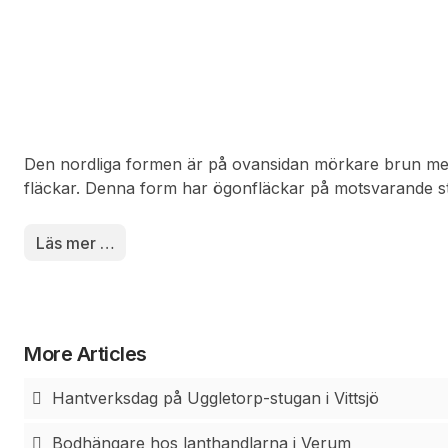
Den nordliga formen är på ovansidan mörkare brun med
fläckar. Denna form har ögonfläckar på motsvarande st
formen. Undersidan är beige, brun och grå i olika nya
som den sydliga formen. Larven är lika för både den no
Läs mer …
formen. Den är grön med en bred mörkgrön rygglinje och 
på sidorna. Den blir upp till 25 millimeter lång.
More Articles
Hantverksdag på Uggletorp-stugan i Vittsjö
Bodhängare hos lanthandlarna i Verum