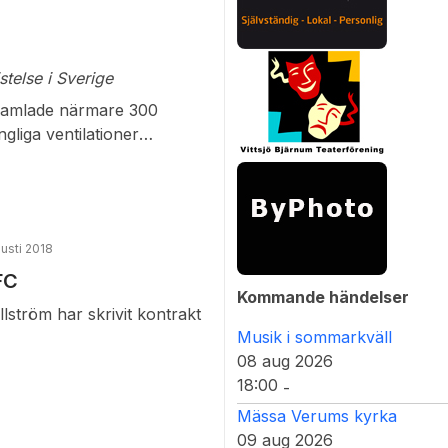
telse i Sverige
 samlade närmare 300
gliga ventilationer
yckande värme var
llades Berit och Rolf
 nog heltidsarbete då
usti 2018
FC
Kommande händelser
lström har skrivit kontrakt
Musik i sommarkväll
08 aug 2026
18:00
-
Mässa Verums kyrka
09 aug 2026