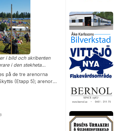
g med fantastisk utsikt
h branter i så många former
hjärnan vändes ut och in
er i bild och skribenten
terare i den stekheta
es på de tre arenorna
kyttis (Etapp 5); arenor
skt kuperade landskap. OK
(H85), Karin (D80), Simon
sig an alla fem etapper i
18