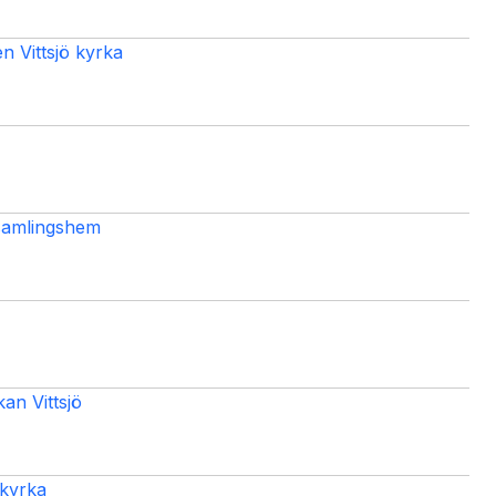
n Vittsjö kyrka
samlingshem
n Vittsjö
 kyrka