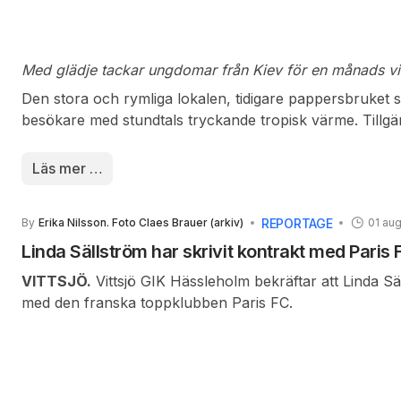
Med glädje tackar ungdomar från Kiev för en månads vis
Den stora och rymliga lokalen, tidigare pappersbruket
besökare med stundtals tryckande tropisk värme. Tillgän
förmådde inte hålla värmen utanför väggarna. Trots tr
stämningen i lokalen på topp. Med stående ovationer hy
Läs mer …
Tillman för deras idoga arbete under 24 år. Det är nära
planeringen för nästa års läger redan har börjat.
REPORTAGE
By
Erika Nilsson. Foto Claes Brauer (arkiv)
01 aug
Linda Sällström har skrivit kontrakt med Paris 
VITTSJÖ.
Vittsjö GIK Hässleholm bekräftar att Linda Säl
med den franska toppklubben Paris FC.