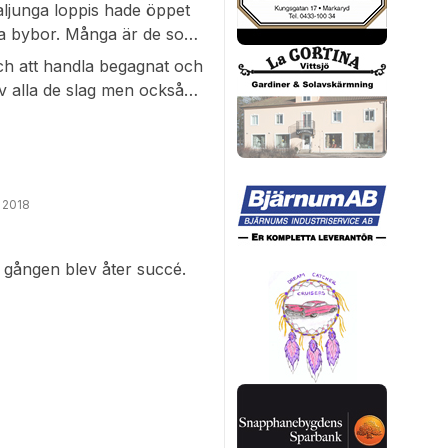
ljunga loppis hade öppet
ågra bybor. Många är de som
om man kan ha nytta av.
och att handla begagnat och
av alla de slag men också
s många nostalgiska tings
 hos en ny ägare.
 2018
 gången blev åter succé.