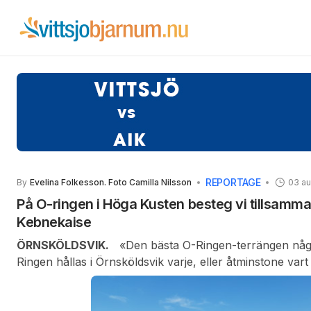
REPORTAGE
By
Evelina Folkesson. Foto Camilla Nilsson
03 au
På O-ringen i Höga Kusten besteg vi tillsamma
Kebnekaise
ÖRNSKÖLDSVIK.
«Den bästa O-Ringen-terrängen någo
Ringen hållas i Örnsköldsvik varje, eller åtminstone vart 
värmande kommentarer från besökare på årets O-Rin
borde fylla arrangörerna med stolthet högt upp över ör