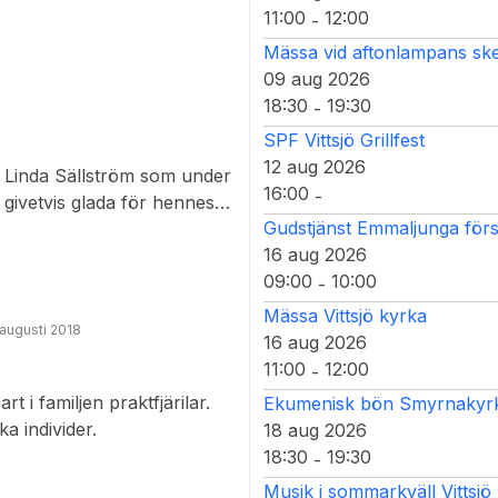
11:00
12:00
-
Mässa vid aftonlampans ske
09 aug 2026
18:30
19:30
-
SPF Vittsjö Grillfest
12 aug 2026
a Linda Sällström som under
16:00
-
 givetvis glada för hennes
Gudstjänst Emmaljunga för
som den franska ligan
16 aug 2026
el och alla underbara mål
09:00
10:00
at laget och anslutit till
-
henne alls i höst på Vittsjö
Mässa Vittsjö kyrka
 augusti 2018
16 aug 2026
11:00
12:00
-
sart i familjen praktfjärilar.
Ekumenisk bön Smyrnakyrka
a individer.
18 aug 2026
18:30
19:30
-
Musik i sommarkväll Vittsjö