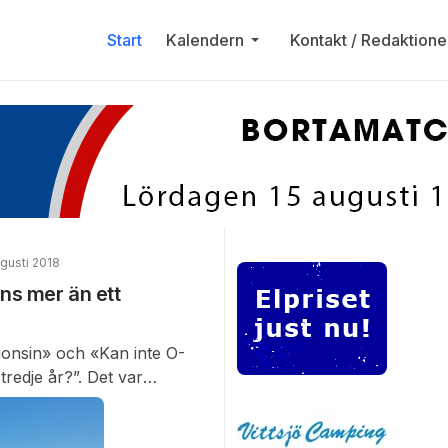
Start
Kalendern
Kontakt / Redaktione
gusti 2018
ns mer än ett
nsin» och «Kan inte O-
tredje år?”. Det var
gen, kommentarer som
onen. Och visst bjöd