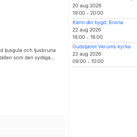
20 aug 2026
19:00
20:00
-
Känn din bygd: Bröna
22 aug 2026
16:00
18:00
-
Gudstjänst Verums kyrka
 ljusgula och ljusbruna
23 aug 2026
ällen som den sydliga
09:00
10:00
-
nser och med ögonfläckar
rdliga och den sydliga
flera smala, ljusare linjer