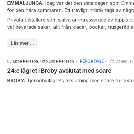
EMMALJUNGA.
Idag var det den sista dagen som Emma
för den hära sommaren. Ett trevligt initiativ tagit av n
har ställt dit prylar som är till salu, finns säkert nåt s
Privata utställare som själva är intresserade av loppis 
väl bevarade saker, allt från kläder, böcker, husgeråd 
nytillverkade överkast i kvilt och i lappteknik. Här finn
som man känner igen, kan kanske komma till nytta igen
Läs mer …
REPORTAGE
By
Ebbe Persson. Foto Ebbe Persson
02 augusti
24:e lägret i Broby avslutat med soaré
BROBY.
Tjernobyllägrets avslutning med soaré för 24:e