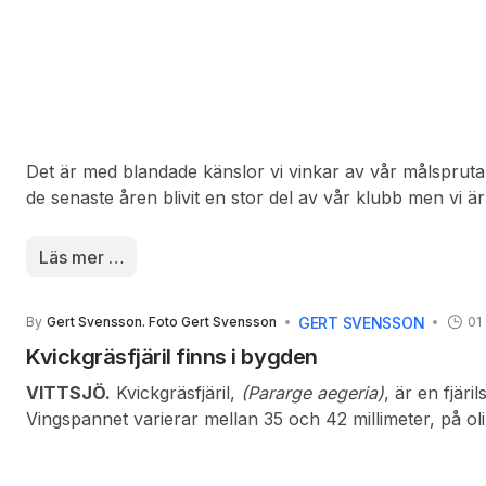
Det är med blandade känslor vi vinkar av vår målsprut
de senaste åren blivit en stor del av vår klubb men vi är
skull att hon får chansen att spela på den höga nivån 
innebär. Vi vill också tacka Linda för det fantastiska sp
Läs mer …
hon har bjudit oss på i Vittsjötröjan. Linda har redan lämn
Paris FC:s trupp vilket innebär att vi inte kommer att se 
GERT SVENSSON
By
Gert Svensson. Foto Gert Svensson
01
IP.
Kvickgräsfjäril finns i bygden
VITTSJÖ.
Kvickgräsfjäril,
(Pararge aegeria)
, är en fjäril
Vingspannet varierar mellan 35 och 42 millimeter, på olik