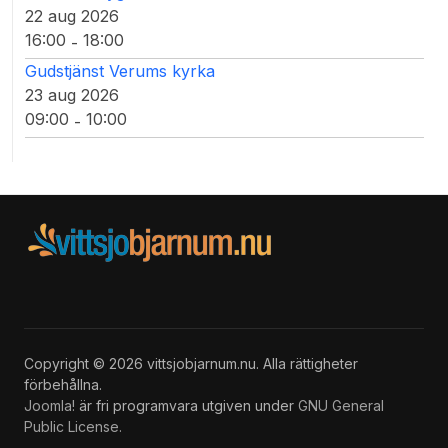
22 aug 2026
16:00
18:00
-
Gudstjänst Verums kyrka
23 aug 2026
09:00
10:00
-
Copyright © 2026 vittsjobjarnum.nu. Alla rättigheter
förbehållna.
Joomla!
är fri programvara utgiven under
GNU General
Public License.