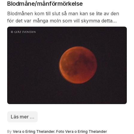
emellanåt unnade sig några friveckor för att ”festa
Blodmåne/månförmörkelse
om”.
Blodmånen kom till slut så man kan se lite av den
för det var många moln som vill skymma detta
fenomen Men till slut så kunde jag fotografera den
mörka blodmånen. Här är några bilder.
Läs mer …
By
Vera o Erling Thelander. Foto Vera o Erling Thelander