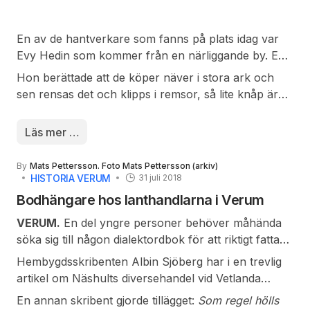
vacker utsikt över Vittsjön.
En av de hantverkare som fanns på plats idag var
Evy Hedin som kommer från en närliggande by. Evy
berättade för mig att hon började så smått med
Hon berättade att de köper näver i stora ark och
näver hemma i köket med några andra damer och
sen rensas det och klipps i remsor, så lite knåp är
de träffades en gång i veckan. Lite socialt och
det ju innan dessa näverremsor blir till saker som
trevligt sätt att umgås med vänner.
används i hemmet.
Läs mer …
By
Mats Pettersson. Foto Mats Pettersson (arkiv)
HISTORIA VERUM
31 juli 2018
Bodhängare hos lanthandlarna i Verum
VERUM.
En del yngre personer behöver måhända
söka sig till någon dialektordbok för att riktigt fatta
vad som menas med första ordet i rubriken.
Hembygdsskribenten Albin Sjöberg har i en trevlig
artikel om Näshults diversehandel vid Vetlanda
förklarat begreppet såhär (Barometern 1950):
Där
En annan skribent gjorde tillägget:
Som regel hölls