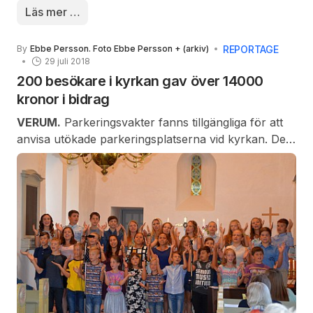
romantiskt, man skall verkligen åka båt och så blir
Läs mer …
man bjuden på Spreewaldgurka.
REPORTAGE
By
Ebbe Persson. Foto Ebbe Persson + (arkiv)
29 juli 2018
200 besökare i kyrkan gav över 14000
kronor i bidrag
VERUM.
Parkeringsvakter fanns tillgängliga för att
anvisa utökade parkeringsplatserna vid kyrkan. Det
var förutsett med många besökare då lägerdeltagare
från Tjernobyllägret i Broby gästade Verum. Det var
sjunde året som denna kör gästade Verum. Detta
var årets sista konsert innan soaré med avslutning
sker i Broby tisdag den 31 i Broby.