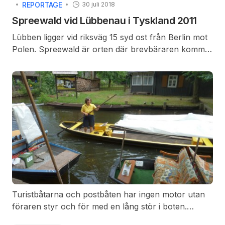
REPORTAGE
30 juli 2018
Spreewald vid Lübbenau i Tyskland 2011
Lübben ligger vid riksväg 15 syd ost från Berlin mot
Polen. Spreewald är orten där brevbäraren kommer
med båt och man äter Spreewald urka. Spreewald
ligger i ett våtmarksområde så man åker båt i
området, där är även fina cykelvägar runt i området.
Turistbåtarna och postbåten har ingen motor utan
föraren styr och för med en lång stör i boten.
Träden hänger över vattnet och det är riktigt