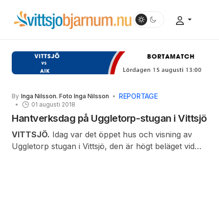
REPORTAGE
By
Inga Nilsson. Foto Inga Nilsson
01 augusti 2018
Hantverksdag på Uggletorp-stugan i Vittsjö
VITTSJÖ.
Idag var det öppet hus och visning av
Uggletorp stugan i Vittsjö, den är högt beläget vid
Vittsjön.
Många trappsteg blev det
men det var de värt. Det kunde
varit en väldigt vacker utsikt
däruppe med en fin vy utöver sjön
men det finns för mycket sly och
träd som stör utsikten, synd på så