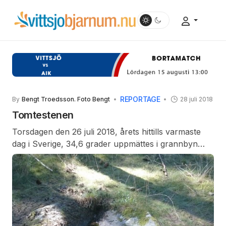
REPORTAGE
By
Bengt Troedsson. Foto Bengt
28 juli 2018
Tomtestenen
Torsdagen den 26 juli 2018, årets hittills varmaste
dag i Sverige, 34,6 grader uppmättes i grannbyn
Hästveda, gjorde jag ett besök vid den sedan flera
århundraden omtalade stenen i Mölleröd . Stenen
som jag fått höra kallas för ”Tomtestenen” eller
”Tomtens badkar”, är en skålformad låg sten som
med lite fantasi kan tänkas vara ett badkar för
småfolk. Omtalad därför att det alltid finns vatten i