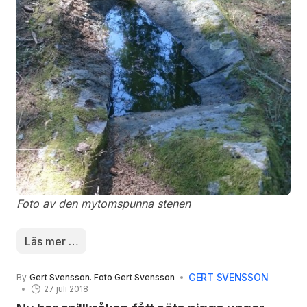
denna sten oavsett hur torrt det är.
Foto av den mytomspunna stenen
Läs mer …
GERT SVENSSON
By
Gert Svensson. Foto Gert Svensson
27 juli 2018