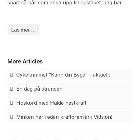
snart så når dom ända upp till hustaket. Jag har
förhoppningsvis tre olika färger, vita, rosa och
orangefärgade och de doftar endast på kvällen, och
alla doftar ljuvligt. Visst är dom värda att vänta på
Läs mer …
alla dessa vackra blommor som finns i min närhet.
Nu finns det knoppar i olika storlekar så dom är på
gång.
More Articles
Cykeltrimmet ”Känn din Bygd” - aktuellt
En dag på stranden
Höskörd med Hälde hästkraft
Minken har redan kräftpremiär i Vittsjön!