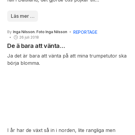
backhoppare, med de träskidor som vi ägde. Vi
tränade varje dag och blev rätt duktiga, men så var
Läs mer …
olyckan framme, jag gjorde en kullerbytta i
underbacken och axeln hoppade ur led. Med
REPORTAGE
By
Inga Nilsson. Foto Inga Nilsson
förenade krafter lyftes den på plats och total
26 juli 2018
tystnadsplikt blev förbehållen alla, våra föräldrar
De ä bara att vänta…
gillade inte att vi hoppade.
Ja det är bara att vänta på att mina trumpetutor ska
börja blomma.
I år har de växt så in i norden, lite rangliga men