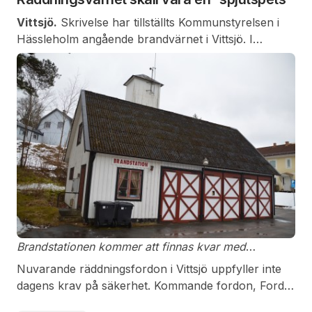
närheten av bebyggelse.
Vittsjö.
Skrivelse har tillställts Kommunstyrelsen i
Hässleholm angående brandvärnet i Vittsjö. I
skrivelsen framhålls risken att brandvärnet kommer
att decimeras enligt tillgängliga uppgifter. I svar från
räddningschef Daniel Sirensjö anges följande:
Brandstationen kommer att finnas kvar med
modernare utrustning.
Nuvarande räddningsfordon i Vittsjö uppfyller inte
dagens krav på säkerhet. Kommande fordon, Ford
Ranger 2017 är överlägsen på alla punkter och