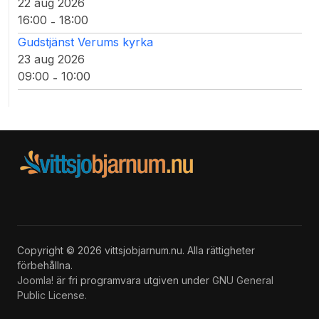
22 aug 2026
16:00
18:00
-
Gudstjänst Verums kyrka
23 aug 2026
09:00
10:00
-
Copyright © 2026 vittsjobjarnum.nu. Alla rättigheter
förbehållna.
Joomla!
är fri programvara utgiven under
GNU General
Public License.