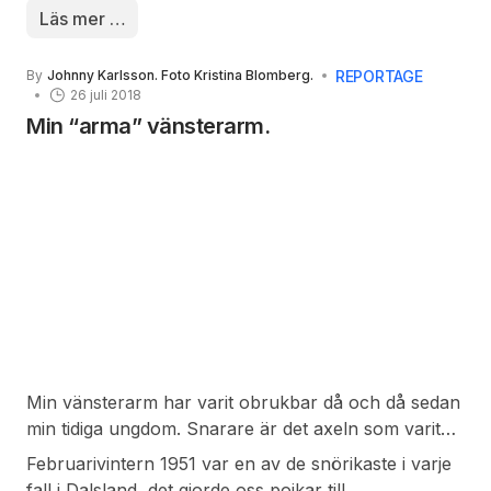
kostar 700 000 kronor. Därtill kommer utrustning
Läs mer …
och utbildning och fordonet kan framföras med B
körkort.
REPORTAGE
By
Johnny Karlsson. Foto Kristina Blomberg.
26 juli 2018
Min “arma” vänsterarm.
Min vänsterarm har varit obrukbar då och då sedan
min tidiga ungdom. Snarare är det axeln som varit
ett stort bekymmer av och till.
Februarivintern 1951 var en av de snörikaste i varje
fall i Dalsland, det gjorde oss pojkar till