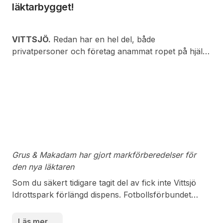
läktarbygget!
VITTSJÖ.
Redan har en hel del, både
privatpersoner och företag anammat ropet på hjälp
från ”1933-klubben”.
Grus & Makadam har gjort markförberedelser för
den nya läktaren
Som du säkert tidigare tagit del av fick inte Vittsjö
Idrottspark förlängd dispens. Fotbollsförbundet
krävde bland annat att ytterligare 160 läktarplatser
under tak skulle byggas. Klubben har begärt
Läs mer …