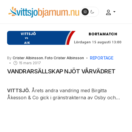
REPORTAGE
By
Crister Albinsson. Foto Crister Albinsson
15 mars 2017
VANDRARSÄLLSKAP NJÖT VÅRVÄDRET
VITTSJÖ.
Årets andra vandring med Birgitta
Åkesson & Co gick i gränstrakterna av Osby och
Hässleholms kommuner. Den lilla skaran av sex
tvåbenta vandrare tillsammans med fyrbente Frodo
startade vid Nybygdens f.d. skola promenaden
västerut. Färden gick i stort sett längs Skåneleden