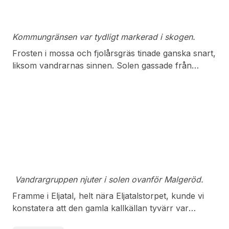
mot Eljatal och Malgeröd.
Kommungränsen var tydligt markerad i skogen.
Frosten i mossa och fjolårsgräs tinade ganska snart,
liksom vandrarnas sinnen. Solen gassade från
klarblå himmel. När sällskapet närmade sig ett
gammalt grustag blev det snabbt tal om fikapaus.
Sagt och gjort!
Vandrargruppen njuter i solen ovanför Malgeröd.
Framme i Eljatal, helt nära Eljatalstorpet, kunde vi
konstatera att den gamla kallkällan tyvärr var
förstörd och obrukbar. Istället för provsmakning av