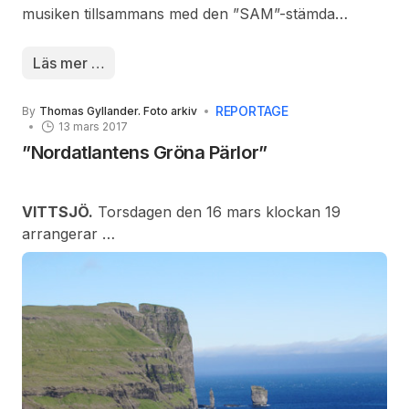
musiken tillsammans med den ”SAM”-stämda
kyrkokören bjöd på helt underbar sång o musik. Tre
soloartister sjöng underkvällen: Carola, Sam och
Läs mer …
Johanna, den senare från Polen, med sången
”Halleluja” helt underbart att höra de tre solisterna
REPORTAGE
By
Thomas Gyllander. Foto arkiv
med så skön musik som stöd.
13 mars 2017
”Nordatlantens Gröna Pärlor”
VITTSJÖ.
Torsdagen den 16 mars klockan 19
arrangerar
Bibliotekets vänner i Vittsjö en berättarafton med
temat Färöarna.