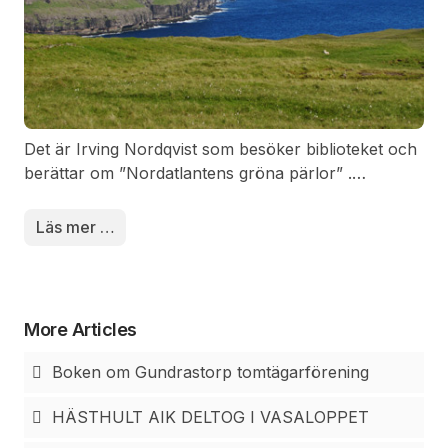
Det är Irving Nordqvist som besöker biblioteket och
berättar om ”Nordatlantens gröna pärlor” .
Det är fri entré och det finns fika till
självkostnadspris skriver man i inbjudan.
Läs mer …
More Articles
Boken om Gundrastorp tomtägarförening
HÄSTHULT AIK DELTOG I VASALOPPET