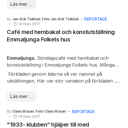
dess vatten, funderade vandrarna mycket över
Läs mer …
betydelsen av ortnamnet Eljatal, utan att någon
visshet om saken kunde nås.
REPORTAGE
By
Jan-Erik Tidblad. Foto Jan-Erik Tidblad
14 mars 2017
Café med hembakat och konstutställning
Emmaljunga Folkets hus
Emmaljunga.
Söndagscafé med hembakat och
konstutställning i Emmaljunga Folkets hus. Många
besökare kom för att a
vnjuta tillställningen.
Förkläden genom tiderna så var namnet på
utställningen. Här var stor variation på förkläden .
Det var blommiga, randiga med eller utan volanger,
midjeförkläden och förkläden med bröstlapp.
Läs mer …
REPORTAGE
By
Claes Brauer. Foto Claes Brauer
14 mars 2017
"1933- klubben” hjälper till med