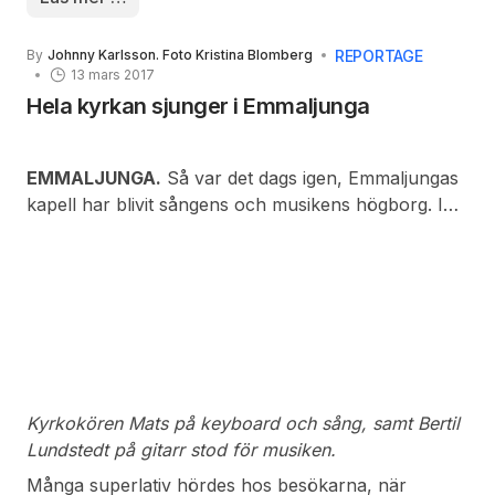
omprövning av beslutet och nu fått tiden fram till
den 24 maj på sig att bygga ut läktarna. Efter detta
REPORTAGE
By
Johnny Karlsson. Foto Kristina Blomberg
datum skall totalt 800 sittplatser under tak finnas vid
13 mars 2017
Idrottsparken. Dessutom skall nytt
Hela kyrkan sjunger i Emmaljunga
belysningsmätningsprotokoll skickas in till
Fotbollsförbundet. Därefter är Idrottsarenan helt
godkänd för det damallsvenska fotbollsspelet.
EMMALJUNGA.
Så var det dags igen, Emmaljungas
kapell har blivit sångens och musikens högborg. I
torsdags kväll hälsade Carl-Olof Danielsson oss
välkommen till årets första sångkväll. Han
poängterade att denna kvälls inkomster gick
oavkortat till Fasteinsamlingen men sände sedan
ordet över till kantor och körledare Mats
Lunnergård.
Mats hade tagit fram en röd tråd för kvällen: det var
Bill Gaither en av 1900 talets störste kristne sång
Kyrkokören Mats på keyboard och sång, samt Bertil
och textförfattare.
Lundstedt på gitarr stod för musiken.
Många superlativ hördes hos besökarna, när