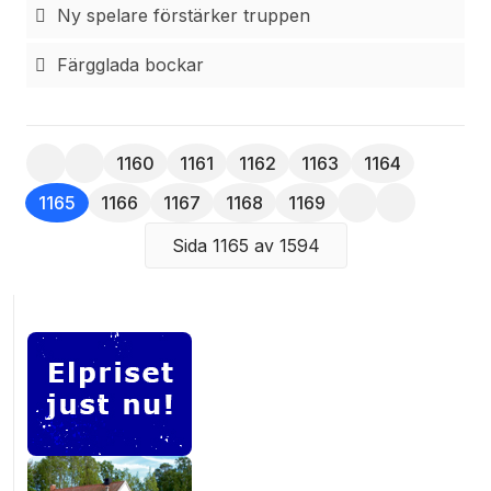
Ny spelare förstärker truppen
Färgglada bockar
1160
1161
1162
1163
1164
1165
1166
1167
1168
1169
Sida 1165 av 1594