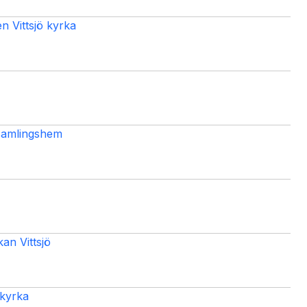
n Vittsjö kyrka
samlingshem
n Vittsjö
 kyrka