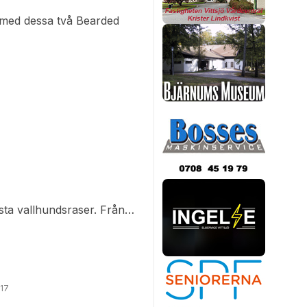
 med dessa två Bearded
sta vallhundsraser. Från
ast som sällskapshund.
n är pigg, glad, alert och
kan umgås med allt och alla.
017