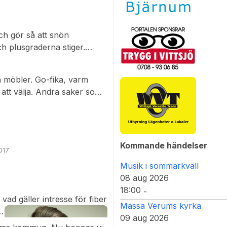
ch gör så att snön
h plusgraderna stiger.
 en eftermiddag som pockar
affärs centra lockar mig men
 möbler. Go-fika, varm
l nåt nytt kanske kan passa.
 att välja. Andra saker som
rt till nästa lilla by, där har
anter. Köpte med mig några
öre detta lantaffär, (Hörja
ar räddad.
 under många år.
Kommande händelser
2017
Musik i sommarkväll
08 aug 2026
18:00
-
vad gäller intresse för fiber
Mässa Verums kyrka
09 aug 2026