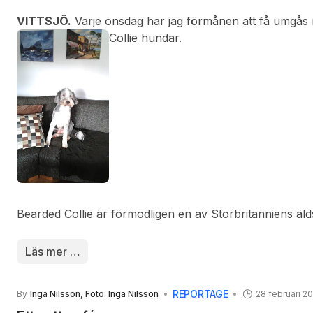
VITTSJÖ.
Varje onsdag har jag förmånen att få umgås
Collie hundar.
Bearded Collie är förmodligen en av Storbritanniens äld
början använde man den som vallhund men i dag vanlig
Rasen har rönt stora framgångar på lydnadsprov. Hunde
Läs mer …
trevlig familjehund som gillar vara ute i alla väder och 
REPORTAGE
By
Inga Nilsson, Foto: Inga Nilsson
28 februari 2