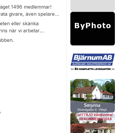
gsläget 1496 medlemmar!
vata givare, även spelare
beten eller skänka
inns när vi arbetar
lubben.
7