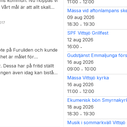
holms kommun. Nu hoppas vi
11:00
12:00
-
rt mål är att allt skall
Mässa vid aftonlampans ske
s på även på samförläggning
09 aug 2026
lägga ner fiberkablarna, med
2017
18:30
19:30
-
SPF Vittsjö Grillfest
12 aug 2026
16:00
-
öte på Furuliden och kunde
Gudstjänst Emmaljunga för
ghet är målet för
16 aug 2026
nde i föreningen att man
 Dessa har på fritid ställt
09:00
10:00
-
ingen även idag kan bistå
Mässa Vittsjö kyrka
16 aug 2026
11:00
12:00
-
Ekumenisk bön Smyrnakyrka
18 aug 2026
18:30
19:30
-
Musik i sommarkväll Vittsjö