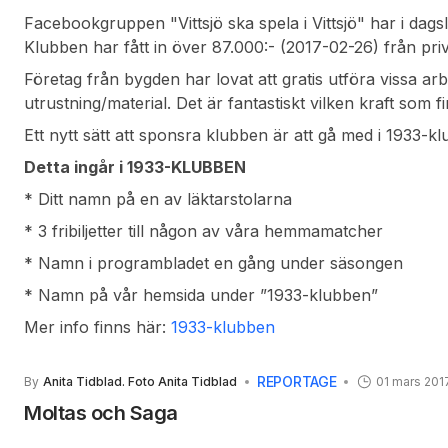
sponsorer och supportrar,
Facebookgruppen "Vittsjö ska spela i Vittsjö" har i da
Klubben har fått in över 87.000:- (2017-02-26) från pri
från konkurrerande lag har bidragit!
Företag från bygden har lovat att gratis utföra vissa ar
utrustning/material. Det är fantastiskt vilken kraft som f
tillsammans!
Ett nytt sätt att sponsra klubben är att gå med i 1933-k
Detta ingår i 1933-KLUBBEN
* Ditt namn på en av läktarstolarna
* 3 fribiljetter till någon av våra hemmamatcher
* Namn i programbladet en gång under säsongen
* Namn på vår hemsida under ”1933-klubben”
Mer info finns här:
1933-klubben
REPORTAGE
By
Anita Tidblad. Foto Anita Tidblad
01 mars 201
Moltas och Saga