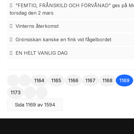
”FEMTIO, FRÅNSKILD OCH FÖRVÅNAD” ges på Medbo
torsdag den 2 mars
Vinterns återkomst
Grönsiskan kanske en fink vid fågelbordet
EN HELT VANLIG DAG
1164
1165
1166
1167
1168
1169
1173
Sida 1169 av 1594