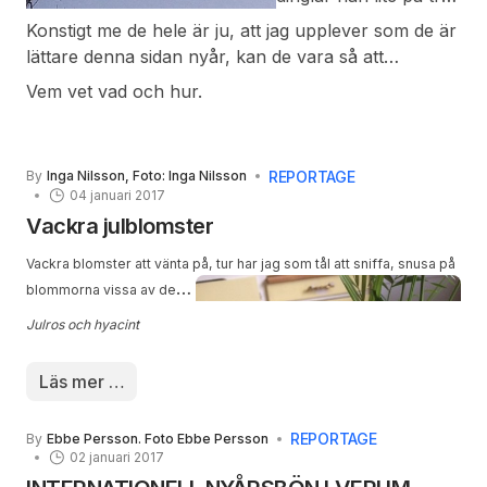
kvart där han syns på
Konstigt me de hele är ju, att jag upplever som de är
dagen men nu är de
lättare denna sidan nyår, kan de vara så att
äntligen på gång. Visst
vetskapen om ljusare tider spelar roll omedvetet
Vem vet vad och hur.
var det kyligt idag men
eller ej?
vädret får man ta som
de kommer och
REPORTAGE
himlen var fantastisk
By
Inga Nilsson, Foto: Inga Nilsson
04 januari 2017
blå.
Vackra julblomster
Vackra blomster att vänta p
å, tur har jag som tål att sniffa, snusa på
blommorna vissa av dem
doftar ju underbart. Även
Julros och hyacint
om snön uteblev så har
min jul varit härlig med
Läs mer …
mat, avkoppling och
promenader, själv eller
REPORTAGE
By
Ebbe Persson. Foto Ebbe Persson
tillsammans har ja försökt
02 januari 2017
o va nyttig. I naturens små