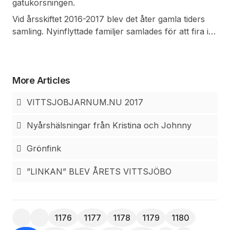
gatukorsningen.
Vid årsskiftet 2016-2017 blev det åter gamla tiders
samling. Nyinflyttade familjer samlades för att fira in
det nya året och för se samt höra raketerna och
knallarnas välkomnande.
More Articles
VITTSJOBJARNUM.NU 2017
Nyårshälsningar från Kristina och Johnny
Grönfink
”LINKAN” BLEV ÅRETS VITTSJÖBO
1176
1177
1178
1179
1180