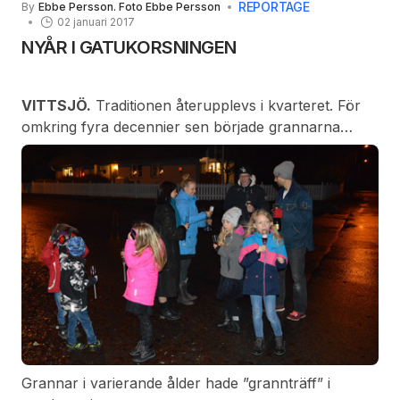
REPORTAGE
By
Ebbe Persson. Foto Ebbe Persson
02 januari 2017
NYÅR I GATUKORSNINGEN
VITTSJÖ.
Traditionen återupplevs i kvarteret. För
omkring fyra decennier sen började grannarna
samlas i gatukorsningen. Som mest var det omkring
15 grannar som samlades i korsningen Waldaus väg-
Ramnsjövägen för att se fyrverkerier. Efter hand
minskade samlingen till enstaka personer.
Grannar i varierande ålder hade ”grannträff” i