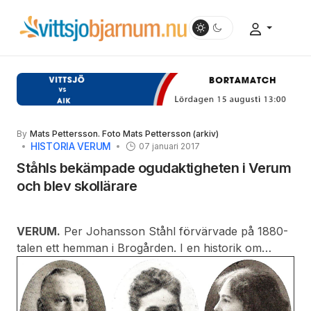
By
Mats Pettersson. Foto Mats Pettersson (arkiv)
HISTORIA VERUM
07 januari 2017
Ståhls bekämpade ogudaktigheten i Verum
och blev skollärare
VERUM.
Per Johansson Ståhl förvärvade på 1880-
talen ett hemman i Brogården. I en historik om
missionsrörelsens framväxt i Verums socken får
man reda på det tidigare förhöll sig med fromheten
där: På denna gård hade fordom varit bränneri och