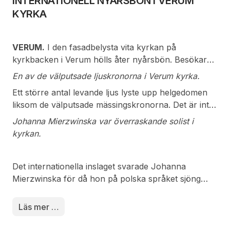
INTERNATIONELL NYÅRSBÖN I VERUM
gröna rum finner jag mitt
KYRKA
lugn även om vinden
susar så gör det att min
promenad gör mig glad.
VERUM.
I den fasadbelysta vita kyrkan på
Men oxå att vara
kyrkbacken i Verum hölls åter nyårsbön. Besökarna
tillsammans med barn o
kom även från andra närliggande platser.
En av de välputsade ljuskronorna i Verum kyrka.
barnbarn ökar mitt välbefinnande rejält. Tänk vilken tur jag har, den
Jourhavande
Ett större antal levande ljus lyste upp helgedomen
glädjen önskar jag flera kunde ha.
kvällspräst var Stefan
liksom de välputsade mässingskronorna. Det är inte
Dahlström som
många helgedomar som har så välputsade och
framhöll att det var
Johanna Mierzwinska var överraskande solist i
blänkande ljuskronor som i Verum. I inledningen
internationell prägel
kyrkan.
framhöll prästen de många händelser som inträffat
med gudstjänsten.
runt om i världen.
Sen
Nära 100 gästande
Det internationella inslaget svarade Johanna
var de tid för Carola
besökare deltog i
Mierzwinska för då hon på polska språket sjöng
Forsell och Bertil
gudstjänsten.
Stilla Natt. Det var för alla ett helt överraskande
Lundstedt att till
inslag i programmet.
ackompanjemang
Läs mer …
framför en sång.